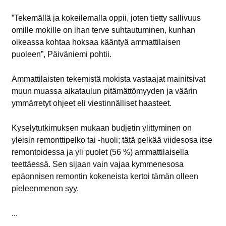
”Tekemällä ja kokeilemalla oppii, joten tietty sallivuus
omille mokille on ihan terve suhtautuminen, kunhan
oikeassa kohtaa hoksaa kääntyä ammattilaisen
puoleen”, Päiväniemi pohtii.
Ammattilaisten tekemistä mokista vastaajat mainitsivat
muun muassa aikataulun pitämättömyyden ja väärin
ymmärretyt ohjeet eli viestinnälliset haasteet.
Kyselytutkimuksen mukaan budjetin ylittyminen on
yleisin remonttipelko tai -huoli; tätä pelkää viidesosa itse
remontoidessa ja yli puolet (56 %) ammattilaisella
teettäessä. Sen sijaan vain vajaa kymmenesosa
epäonnisen remontin kokeneista kertoi tämän olleen
pieleenmenon syy.
...