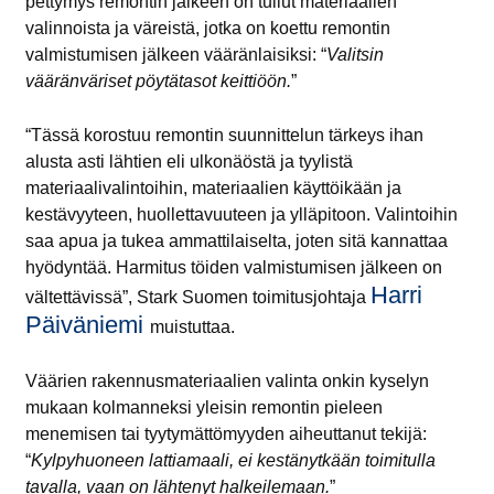
pettymys remontin jälkeen on tullut materiaalien
valinnoista ja väreistä, jotka on koettu remontin
valmistumisen jälkeen vääränlaisiksi: “
Valitsin
vääränväriset pöytätasot keittiöön.
”
“Tässä korostuu remontin suunnittelun tärkeys ihan
alusta asti lähtien eli ulkonäöstä ja tyylistä
materiaalivalintoihin, materiaalien käyttöikään ja
kestävyyteen, huollettavuuteen ja ylläpitoon. Valintoihin
saa apua ja tukea ammattilaiselta, joten sitä kannattaa
hyödyntää. Harmitus töiden valmistumisen jälkeen on
Harri
vältettävissä”, Stark Suomen toimitusjohtaja
Päiväniemi
muistuttaa.
Väärien rakennusmateriaalien valinta onkin kyselyn
mukaan kolmanneksi yleisin remontin pieleen
menemisen tai tyytymättömyyden aiheuttanut tekijä:
“
Kylpyhuoneen lattiamaali, ei kestänytkään toimitulla
tavalla, vaan on lähtenyt halkeilemaan.
”