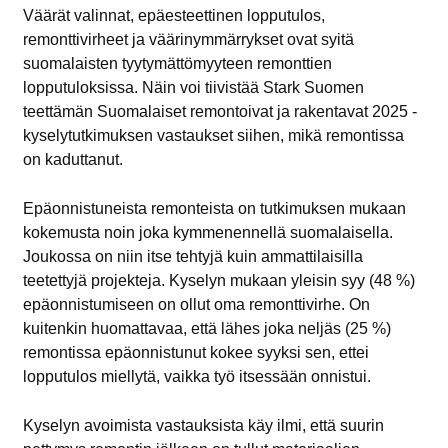
Väärät valinnat, epäesteettinen lopputulos,
remonttivirheet ja väärinymmärrykset ovat syitä
suomalaisten tyytymättömyyteen remonttien
lopputuloksissa. Näin voi tiivistää Stark Suomen
teettämän Suomalaiset remontoivat ja rakentavat 2025 -
kyselytutkimuksen vastaukset siihen, mikä remontissa
on kaduttanut.
Epäonnistuneista remonteista on tutkimuksen mukaan
kokemusta noin joka kymmenennellä suomalaisella.
Joukossa on niin itse tehtyjä kuin ammattilaisilla
teetettyjä projekteja. Kyselyn mukaan yleisin syy (48 %)
epäonnistumiseen on ollut oma remonttivirhe. On
kuitenkin huomattavaa, että lähes joka neljäs (25 %)
remontissa epäonnistunut kokee syyksi sen, ettei
lopputulos miellytä, vaikka työ itsessään onnistui.
Kyselyn avoimista vastauksista käy ilmi, että suurin