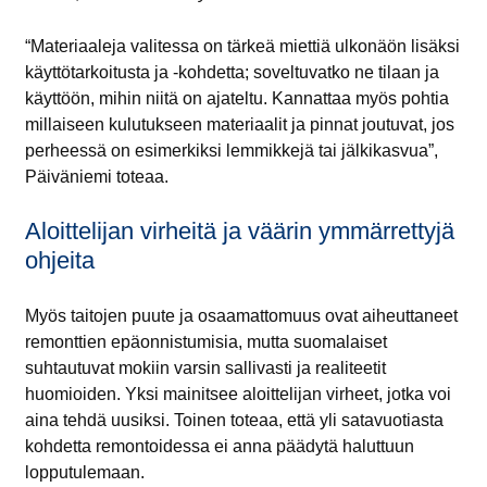
“Materiaaleja valitessa on tärkeä miettiä ulkonäön lisäksi
käyttötarkoitusta ja -kohdetta; soveltuvatko ne tilaan ja
käyttöön, mihin niitä on ajateltu. Kannattaa myös pohtia
millaiseen kulutukseen materiaalit ja pinnat joutuvat, jos
perheessä on esimerkiksi lemmikkejä tai jälkikasvua”,
Päiväniemi toteaa.
Aloittelijan virheitä ja väärin ymmärrettyjä
ohjeita
Myös taitojen puute ja osaamattomuus ovat aiheuttaneet
remonttien epäonnistumisia, mutta suomalaiset
suhtautuvat mokiin varsin sallivasti ja realiteetit
huomioiden. Yksi mainitsee aloittelijan virheet, jotka voi
aina tehdä uusiksi. Toinen toteaa, että yli satavuotiasta
kohdetta remontoidessa ei anna päädytä haluttuun
lopputulemaan.